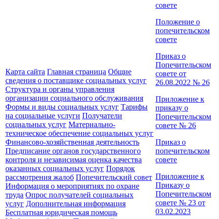
совете
Положение о
попечительском
совете
Приказ о
Попечительском
Карта сайта
Главная страница
Общие
совете от
сведения о поставщике социальных услуг
26.08.2022 № 26
Структура и органы управления
организации социального обслуживания
Приложение к
Формы и виды социальных услуг
Тарифы
приказу о
на социальные услуги
Получатели
Попечительском
социальных услуг
Материально-
совете № 26
техническое обеспечение социальных услуг
Финансово-хозяйственная деятельность
Приказ о
Предписание органов государственного
попечительском
контроля и независимая оценка качества
совете
оказанных социальных услуг
Порядок
Приложение к
рассмотрения жалоб
Попечительский совет
Приказу о
Информация о мероприятиях по охране
Попечительском
труда
Опрос получателей социальных
совете № 23 от
услуг
Дополнительная информация
03.02.2023
Бесплатная юридическая помощь