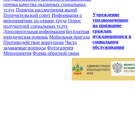
оценка качества оказанных социальных
услуг
Порядок рассмотрения жалоб
Учреждение
Попечительский совет
Информация о
уполномоченное
мероприятиях по охране труда
Опрос
на признание
получателей социальных услуг
граждан,
Дополнительная информация
Бесплатная
нуждающимися в
юридическая помощь
Мобильная бригада
социальном
Противодействие коррупции
Часто
обслуживании
задаваемые вопросы
Фотогалерея
Мероприятия
Форма обратной связи