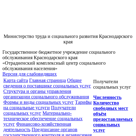
Министерство труда и социального развития Краснодарского
края
Государственное бюджетное учреждение социального
обслуживания Краснодарского края
«Отрадненский комплексный центр социального
обслуживания населения»
Версия для слабовидящих
Карта сайта
Главная страница
Общие
Получатели
сведения о поставщике социальных услуг
социальных услуг
Структура и органы управления
организации социального обслуживания
Численность
Формы и виды социальных услуг
Тарифы
Количество
на социальные услуги
Получатели
свободных мест
социальных услуг
Материально-
объём
техническое обеспечение социальных
предоставляемых
услуг
Финансово-хозяйственная
социальных
деятельность
Предписание органов
услуг
государственного контроля и независимая