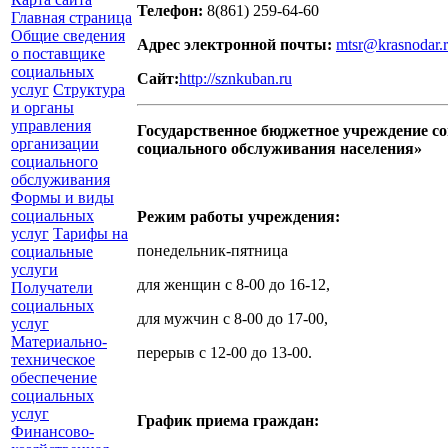
Телефон:
8(861) 259-64-60
Главная страница
Общие сведения
Адрес электронной почты:
mtsr@krasnodar.
о поставщике
социальных
Сайт:
http://sznkuban.ru
услуг
Структура
и органы
управления
Государственное бюджетное учреждение с
организации
социального обслуживания населения»
социального
обслуживания
Формы и виды
социальных
Режим работы учреждения:
услуг
Тарифы на
понедельник-пятница
социальные
услуги
для женщин с 8-00 до 16-12,
Получатели
социальных
для мужчин с 8-00 до 17-00,
услуг
Материально-
перерыв с 12-00 до 13-00.
техническое
обеспечение
социальных
услуг
График приема граждан:
Финансово-