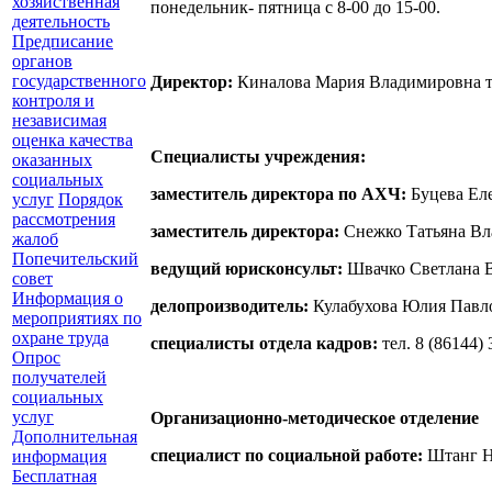
хозяйственная
понедельник- пятница с 8-00 до 15-00.
деятельность
Предписание
органов
государственного
Директор:
Киналова Мария Владимировна тел
контроля и
независимая
оценка качества
Специалисты учреждения:
оказанных
социальных
заместитель директора по АХЧ:
Буцева Еле
услуг
Порядок
рассмотрения
заместитель директора:
Снежко Татьяна Вла
жалоб
Попечительский
ведущий юрисконсульт:
Швачко Светлана Ва
совет
Информация о
делопроизводитель:
Кулабухова Юлия Павлов
мероприятиях по
охране труда
специалисты отдела кадров:
тел. 8 (86144)
Опрос
получателей
социальных
услуг
Организационно-методическое отделение
Дополнительная
специалист по социальной работе:
Штанг На
информация
Бесплатная